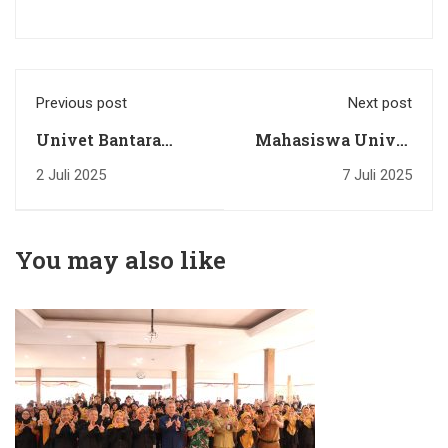
Previous post
Next post
Univet Bantara
Mahasiswa Univet
Tingkatkan Tata
Bantara Lolos
2 Juli 2025
7 Juli 2025
Kelola Data
Pendanaan PPK
Akademik Melalui
Ormawa dan PKM
Sosialisasi Update
dari
You may also like
Sistem Informasi
Kemdikbudristek
dan PDDikti