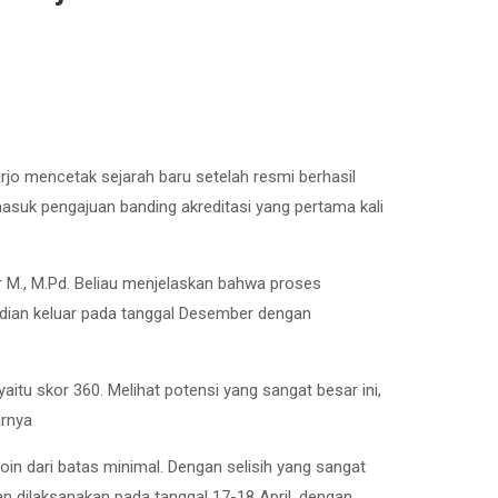
jo mencetak sejarah baru setelah resmi berhasil
masuk pengajuan banding akreditasi yang pertama kali
ur M., M.Pd. Beliau menjelaskan bahwa proses
udian keluar pada tanggal Desember dengan
aitu skor 360. Melihat potensi yang sangat besar ini,
arnya
oin dari batas minimal. Dengan selisih yang sangat
 dilaksanakan pada tanggal 17-18 April, dengan