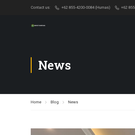
Contact us:
+62 855-4200-0084 (Humas)
+62 855
News
Home
Blog
News