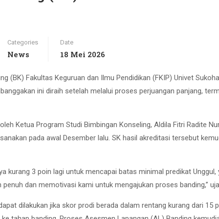
Categories
Date
News
18 Mei 2026
(BK) Fakultas Keguruan dan Ilmu Pendidikan (FKIP) Univet Sukohar
banggakan ini diraih setelah melalui proses perjuangan panjang, ter
oleh Ketua Program Studi Bimbingan Konseling, Aldila Fitri Radite N
sanakan pada awal Desember lalu. SK hasil akreditasi tersebut kem
ya kurang 3 poin lagi untuk mencapai batas minimal predikat Unggul, y
 penuh dan memotivasi kami untuk mengajukan proses banding,” uj
pat dilakukan jika skor prodi berada dalam rentang kurang dari 15 p
h ke tahap banding. Proses Asesmen Lapangan (AL) Banding kemudian