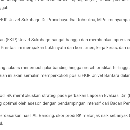
ggah.
 FKIP Univet Sukoharjo Dr. Pranichayudha Rohsulina, M.Pd. menyamp
kan (FKIP) Univet Sukoharjo sangat bangga dan memberikan apresias
. Prestasi ini merupakan bukti nyata dari komitmen, kerja keras, dan s
g sukses menempuh jalur banding hingga meraih predikat tertinggi ad
apaian ini akan semakin memperkokoh posisi FKIP Univet Bantara dala
di BK memfokuskan strategi pada perbaikan Laporan Evaluasi Diri (
rang optimal oleh asesor, dengan pendampingan intensif dari Badan Pe
Berdasarkan hasil AL Banding, skor prodi BK melonjak naik sebanya
l.