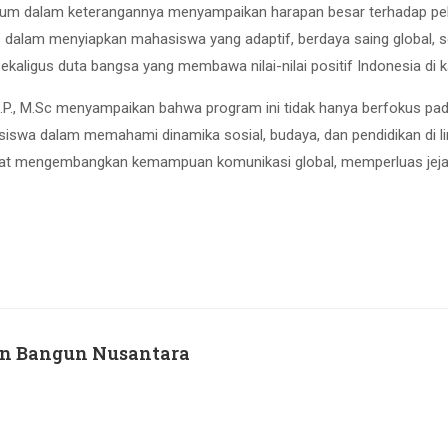
 M.Hum dalam keterangannya menyampaikan harapan besar terhadap pe
 dalam menyiapkan mahasiswa yang adaptif, berdaya saing global, ser
igus duta bangsa yang membawa nilai-nilai positif Indonesia di kan
i, S.P., M.Sc menyampaikan bahwa program ini tidak hanya berfokus p
iswa dalam memahami dinamika sosial, budaya, dan pendidikan di li
apat mengembangkan kemampuan komunikasi global, memperluas jejari
an Bangun Nusantara